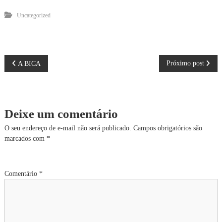
Uncategorized
N
Próximo post
A BICA
a
v
Deixe um comentário
e
O seu endereço de e-mail não será publicado.
Campos obrigatórios são
marcados com
*
g
a
Comentário
*
ç
ã