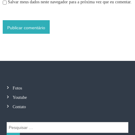
Salvar meus dados neste navegador para a próxima vez que eu comentar.
Fotos
Youtube
Contato
P
e