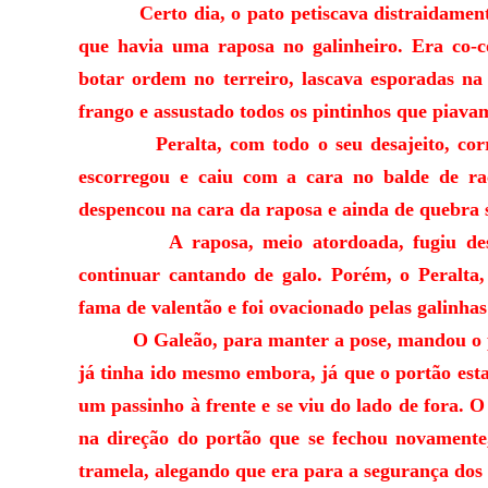
Certo dia, o pato petiscava distraidamente 
que havia uma raposa no galinheiro. Era co-c
botar ordem no terreiro, lascava esporadas na
frango e assustado todos os pintinhos que piava
Peralta, com todo o seu desajeito, corre
escorregou e caiu com a cara no balde de r
despencou na cara da raposa e ainda de quebra 
A raposa, meio atordoada, fugiu desesper
continuar cantando de galo. Porém, o Peralta
fama de valentão e foi ovacionado pelas galinhas
O Galeão, para manter a pose, mandou o pato 
já tinha ido mesmo embora, já que o portão est
um passinho à frente e se viu do lado de fora. O 
na direção do portão que se fechou novamente
tramela, alegando que era para a segurança dos 