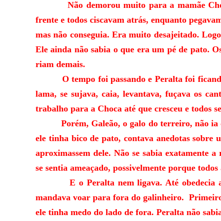
Não demorou muito para a mamãe Choca leva
frente e todos ciscavam atrás, enquanto pegavam
mas não conseguia. Era muito desajeitado. Logo
Ele ainda não sabia o que era um pé de pato. 
riam demais.
O tempo foi passando e Peralta foi ficando c
lama, se sujava, caia, levantava, fuçava os ca
trabalho para a Choca até que cresceu e todos 
Porém, Galeão, o galo do terreiro, não ia co
ele tinha bico de pato, contava anedotas sobre u
aproximassem dele. Não se sabia exatamente a 
se sentia ameaçado, possivelmente porque todos 
E o Peralta nem ligava. Até obedecia alg
mandava voar para fora do galinheiro. Primeiro, 
ele tinha medo do lado de fora. Peralta não sab