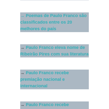
→ Poemas de Paulo Franco são
classificados entre os 20
melhores do país
→
Paulo Franco eleva nome de
Ribeirão Pires com sua literatura
→
Paulo Franco recebe
premiação nacional e
internacional
→
Paulo Franco recebe