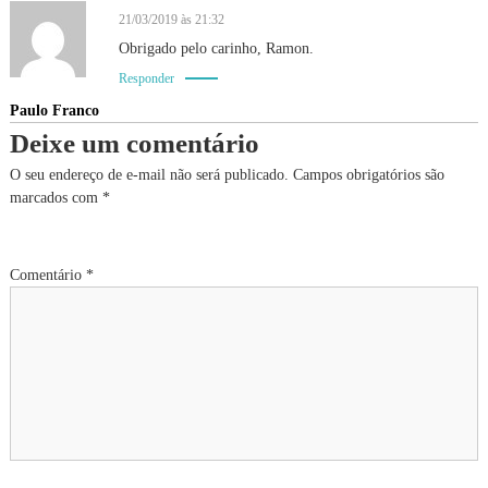
o
21/03/2019 às 21:32
Obrigado pelo carinho, Ramon.
d
Responder
Paulo Franco
e
Deixe um comentário
P
O seu endereço de e-mail não será publicado.
Campos obrigatórios são
marcados com
*
o
s
Comentário
*
t