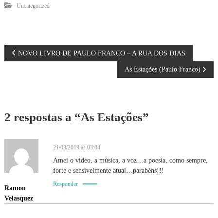
Uncategorized
N
NOVO LIVRO DE PAULO FRANCO – A RUA DOS DIAS
As Estações (Paulo Franco)
a
v
2 respostas a “As Estações”
e
g
21/03/2019 às 03:04
a
Amei o vídeo, a música, a voz…a poesia, como sempre,
forte e sensivelmente atual…parabéns!!!
ç
Responder
Ramon
Velasquez
ã