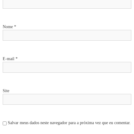
o
d
e
Nome
*
P
o
E-mail
*
s
t
Site
Salvar meus dados neste navegador para a próxima vez que eu comentar.