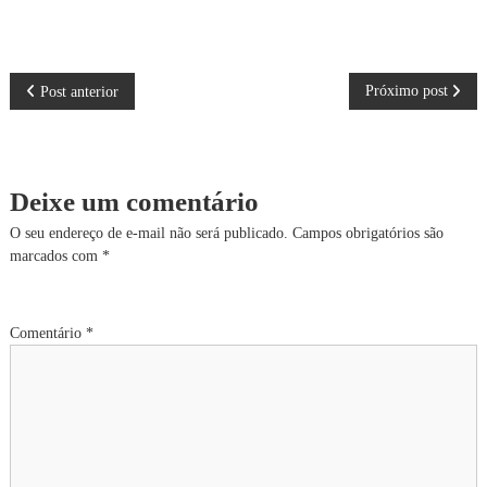
N
Próximo post
Post anterior
a
v
Deixe um comentário
e
O seu endereço de e-mail não será publicado.
Campos obrigatórios são
marcados com
*
g
a
Comentário
*
ç
ã