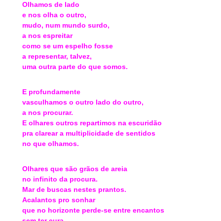
Olhamos de lado
e nos olha o outro,
mudo, num mundo surdo,
a nos espreitar
como se um espelho fosse
a representar, talvez,
uma outra parte do que somos.
E profundamente
vasculhamos o outro lado do outro,
a nos procurar.
E olhares outros repartimos na escuridão
pra clarear a multiplicidade de sentidos
no que olhamos.
Olhares que são grãos de areia
no infinito da procura.
Mar de buscas nestes prantos.
Acalantos pro sonhar
que no horizonte perde-se entre encantos
sem ter cura.