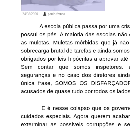
24/08/2020
paulo.franco
A escola pública passa por uma crise 
possui os pés. A maioria das escolas nã
as muletas. Muletas mórbidas que já nã
sobrecarga brutal de tarefas e ainda som
obrigados por leis hipócritas a aprovar a
Sem contar que somos inspetores, assi
seguranças e no caso dos diretores ain
única frase, SOMOS OS DISFARÇADO
acusados de quase tudo por todos os lados
E é nesse colapso que os governos v
cuidados especiais. Agora querem acaba
exterminar as possíveis corrupções e 