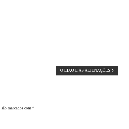
O EIXO E AS ALIENAÇÕES
s são marcados com
*