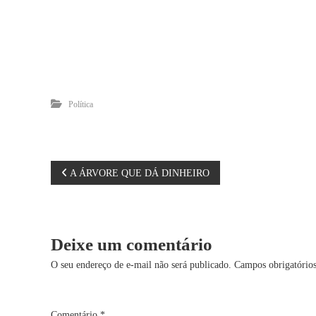
Política
N
A ÁRVORE QUE DÁ DINHEIRO
a
v
Deixe um comentário
e
O seu endereço de e-mail não será publicado.
Campos obrigatório
g
Comentário
*