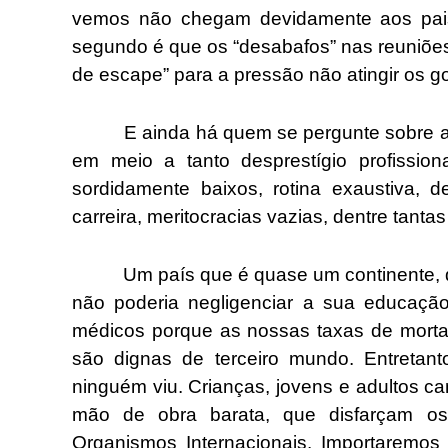
vemos não chegam devidamente aos pais
segundo é que os “desabafos” nas reuniões 
de escape” para a pressão não atingir os g
E ainda há quem se pergunte sobre as r
em meio a tanto desprestígio profissiona
sordidamente baixos, rotina exaustiva, d
carreira, meritocracias vazias, dentre tanta
Um país que é quase um continente, que
não poderia negligenciar a sua educaçã
médicos porque as nossas taxas de mortal
são dignas de terceiro mundo. Entretan
ninguém viu. Crianças, jovens e adultos 
mão de obra barata, que disfarçam os
Organismos Internacionais. Importaremos