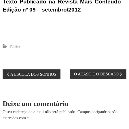
Texto Publicado na Revista Mais Conteúdo –
Edição nº 09 – setembro/2012
Política
N
O ACASO E O DESCASO
A ESCOLA DOS SONHOS
a
v
Deixe um comentário
e
O seu endereço de e-mail não será publicado.
Campos obrigatórios são
marcados com
*
g